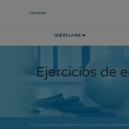
Contacto
QUÉ ES LA EM
Ejercicios de e
Vivir con esclerosis múltiple
Vivir con esclerosis múltiple