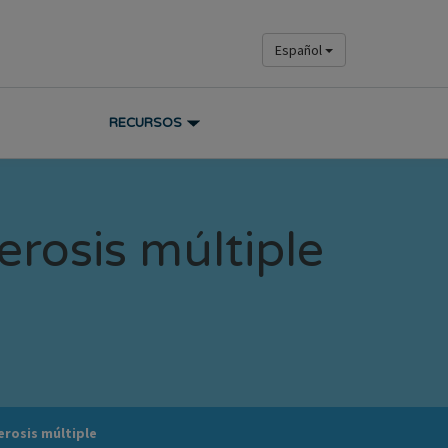
Español
RECURSOS
lerosis múltiple
lerosis múltiple